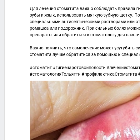
Для лечения стоматита важно соблюдать правила ги
зубы и язык, использовать мягкую зубную щетку. П
специальными антисептическими растворами или от
ромашка или подорожник. При сильных болях можн
препараты или обратиться к стоматологу для назна
Важно помнить, что самолечение может усугубить с
стоматита лучше обратиться за помощью к специали
#стоматит #гигиенаротовойполости #лечениестома
#стоматологияТольятти #профилактикаСтоматита