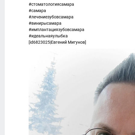
#стоматологиясамара
#самара
#лечениезубовсамара
#винирысамара
#имплантациязубовсамара
#идеальнаяулыбка
[id6823025|Евгений Мигунов]