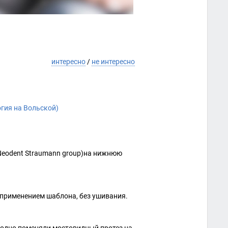
интересно
/
не интересно
гия на Вольской)
 Neodent Straumann group)на нижнюю
 применением шаблона, без ушивания.
заодно поменяли мостовидный протез на