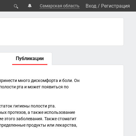
🔔
Вход
/
Регистрация
Самарская область
🔍
Публикации
принести много дискомфорта и боли. Он
полости рта и может появиться по
таток гигиены полости рта.
ных протезов, а также использование
е этого заболевания. Также стоматит
определенные продукты или лекарства,