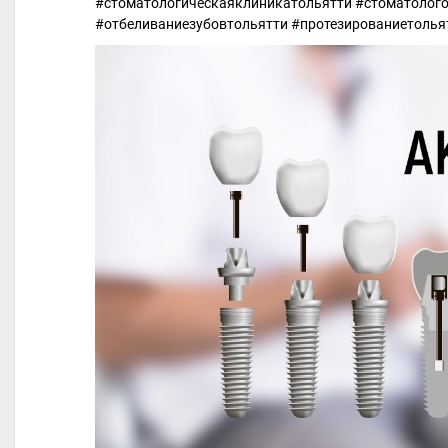
#стоматологическаяклиникатольятти #стоматолого
#отбеливаниезубовтольятти #протезированиетолья