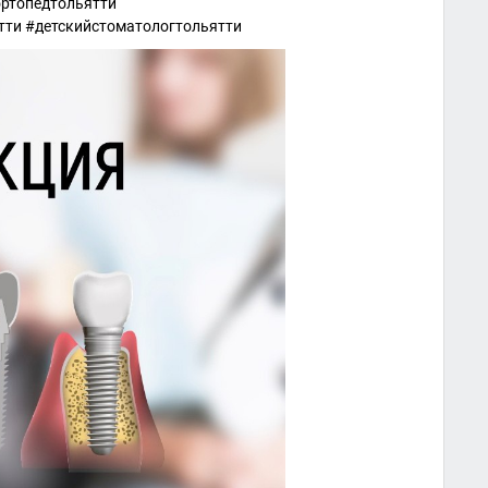
ртопедтольятти
тти #детскийстоматологтольятти