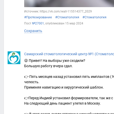
Источник: https://vk.com/wall-115514377_2029
#Протезирование
#Стоматология
#Стоматология
Пост
№27001
, опубликован
15 мар 2024
Сохранить
Самарский стоматологический центр №1 (Стоматоло
😜 Привет! На выборы уже сходили?
Большую работу вчера сдал.
👉 Пять месяцев назад установил пять имплантов (
челюсть.
Применяя навигацию и хирургический шаблон.
👉Перед Индией установил формирователи, так же с
На следующий день пациент улетел в Москву.
👉 В этот заезд, сняли оттиски с нижней челюсти и 