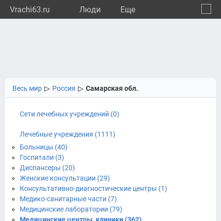
Vrachi63.ru
Люди
Eще
🔔
Самар
🔍
Весь мир
▷
Россия
▷
Самарская обл.
Сети лечебных учреждений (0)
Лечебные учреждения (1111)
Больницы (40)
Госпитали (3)
Диспансеры (20)
Женские консультации (29)
Консультативно-диагностические центры (1)
Медико-санитарные части (7)
Медицинские лаборатории (79)
Медицинские центры, клиники (362)