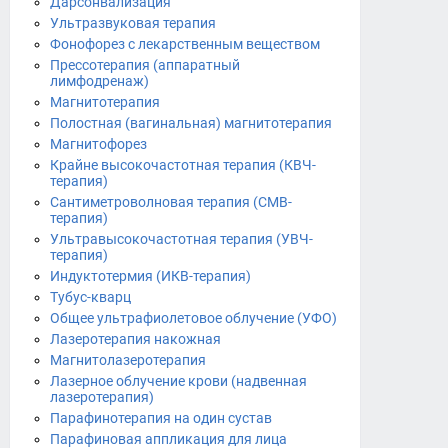
Дарсонвализация
Ультразвуковая терапия
Фонофорез с лекарственным веществом
Прессотерапия (аппаратный
лимфодренаж)
Магнитотерапия
Полостная (вагинальная) магнитотерапия
Магнитофорез
Крайне высокочастотная терапия (КВЧ-
терапия)
Сантиметроволновая терапия (СМВ-
терапия)
Ультравысокочастотная терапия (УВЧ-
терапия)
Индуктотермия (ИКВ-терапия)
Тубус-кварц
Общее ультрафиолетовое облучение (УФО)
Лазеротерапия накожная
Магнитолазеротерапия
Лазерное облучение крови (надвенная
лазеротерапия)
Парафинотерапия на один сустав
Парафиновая аппликация для лица