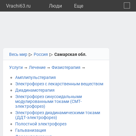
Vrachi63.ru
Люди
Eще
🔔
Самар
🔍
Весь мир
▷
Россия
▷
Самарская обл.
→
→
→
Услуги
Лечение
Физиотерапия
Амплипульстерапия
Электрофорез с лекарственным веществом
Диадинамотерапия
Электрофорез синусоидальными
модулированными токами (СМТ-
электрофорез)
Электрофорез диадинамическими токами
(ДДТ-электрофорез)
Полостной электрофорез
Гальванизация