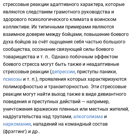
стрессовые реакции адаптивного характера, которые
являются следствием грамотного руководства и
здорового психологического климата в воинском
коллективе. Их типичными примерами являются
взаимное доверие между бойцами, повышение боевого
духа бойцов за счёт ощущения себя частью большого
сообщества, осознание связующей силы боевого
товарищества и т. п.. Однако побочным эффектом
боевого стресса могут быть также и неадаптивные
стрессовые реакции (
депрессии
, приступы
паники
,
психозы
и т. п.), проявления которых характеризуются
полиморфностью
и
транзиторностью
. Эти стрессовые
реакции могут найти выход также в виде
девиантного
поведения
и преступных действий — например,
уничтожения вражеских пленных или местных жителей,
надругательства над трупами,
алкоголизма
и
наркомании
, нападений на командный состав
(
фрэггинг
) и др..