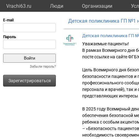
Vrachi63.ru
Люди
Организации
Усл
Детская поликлиника ГП №1 
Детская поликлиника ГП 
Уважаемые пациенты!
В рамках Всемирного дня б
посте ссылке на сайте ФГБ
Забыли пароль?
Цель Всемирного дня безо
безопасности пациентов и
Зарегистрироваться
профессионального сообще
персонала и врачей), так и
представляющих интересы 
В 2025 году Всемирный ден
обеспечения безопасной м
ребенка с особым акцентом 
– «Безопасность пациентов
необходимость своевремен