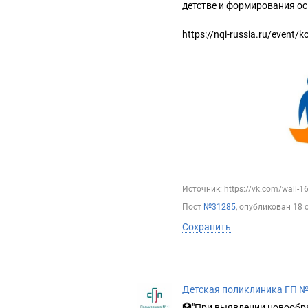
детстве и формирования ос
https://nqi-russia.ru/event/
Источник: https://vk.com/wall-
Пост
№31285
, опубликован
18 
Сохранить
Детская поликлиника ГП 
🏥"При выявлении новообра