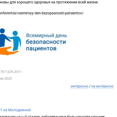
новы для хорошего здоровья на протяжении всей жизни.
konferentsii/vsemirnyy-den-bezopasnosti-patsientov/
167671229_3511
сен 2025
интересно
/
не интересно
№1 на Молодежной
зования на I–II стадии, заболевание в большинстве случаев