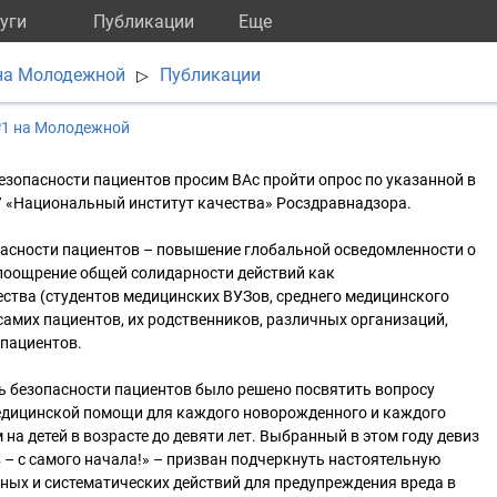
уги
Публикации
Eще
на Молодежной
Публикации
▷
№1 на Молодежной
езопасности пациентов просим ВАс пройти опрос по указанной в
У «Национальный институт качества» Росздравнадзора.
пасности пациентов – повышение глобальной осведомленности о
 поощрение общей солидарности действий как
ства (студентов медицинских ВУЗов, среднего медицинского
 самих пациентов, их родственников, различных организаций,
пациентов.
ь безопасности пациентов было решено посвятить вопросу
едицинской помощи для каждого новорожденного и каждого
на детей в возрасте до девяти лет. Выбранный в этом году девиз
 – с самого начала!» – призван подчеркнуть настоятельную
ных и систематических действий для предупреждения вреда в