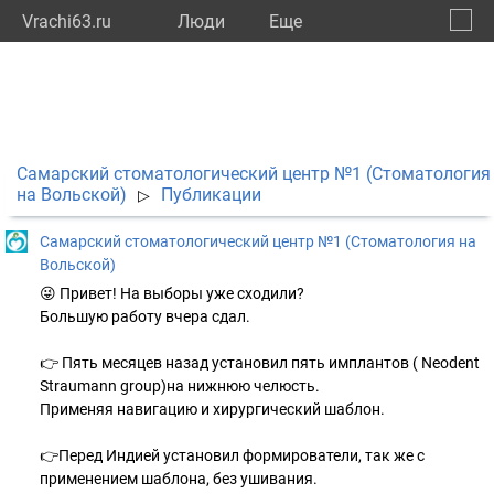
Vrachi63.ru
Люди
Eще
🔔
Самар
🔍
Самарский стоматологический центр №1 (Стоматология
на Вольской)
Публикации
▷
Самарский стоматологический центр №1 (Стоматология на
Вольской)
😜 Привет! На выборы уже сходили?
Большую работу вчера сдал.
👉 Пять месяцев назад установил пять имплантов ( Neodent
Straumann group)на нижнюю челюсть.
Применяя навигацию и хирургический шаблон.
👉Перед Индией установил формирователи, так же с
применением шаблона, без ушивания.