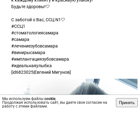
к каждому клиенту и красивую улыбку!
Будьте здоровы!🤍
С заботой о Вас, ССЦ N1🤍
#ССЦ1
#стоматологиясамара
#самара
#лечениезубовсамара
#винирысамара
#имплантациязубовсамара
#идеальнаяулыбка
[id6823025|Евгений Мигунов]
Мы используем файлы
cookie
.
Принять
Продолжая использовать сайт, вы даете свое согласие на
работу с этими файлами.