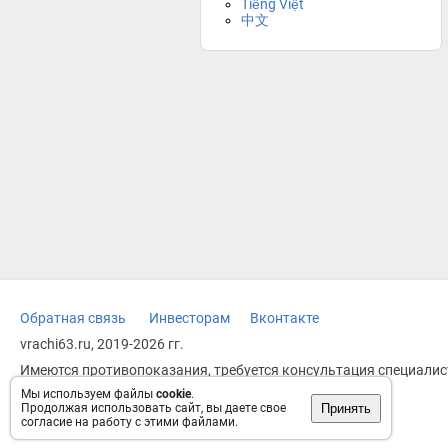
Tiếng Việt
中文
Обратная связь
Инвесторам
Вконтакте
vrachi63.ru, 2019-2026 гг.
Имеются противопоказания, требуется консультация специалист
заменяет прием врача.
Мы используем файлы
cookie
.
Принять
Продолжая использовать сайт, вы даете свое
Возрастное ограничение: 18+
согласие на работу с этими файлами.