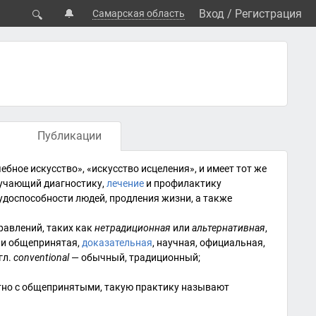
🔔
Вход
/
Регистрация
Самарская область
🔍
Публикации
ебное искусство», «искусство исцеления», и имеет тот же
зучающий
диагностику
,
лечение
и
профилактику
удоспособности
людей, продления жизни, а также
равлений, таких как
нетрадиционная
или
альтернативная
,
ли общепринятая,
доказательная
, научная, официальная,
гл.
conventional
— обычный, традиционный;
тно с общепринятыми, такую практику называют