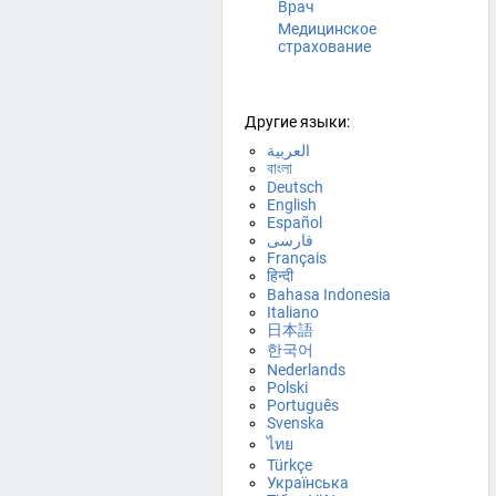
Врач
Медицинское
страхование
Другие языки:
العربية
বাংলা
Deutsch
English
Español
فارسی
Français
हिन्दी
Bahasa Indonesia
Italiano
日本語
한국어
Nederlands
Polski
Português
Svenska
ไทย
Türkçe
Українська