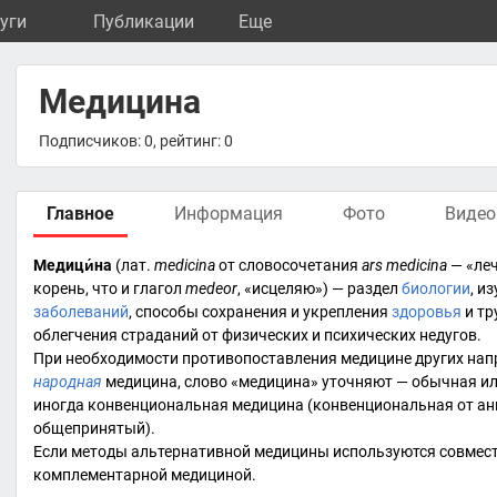
уги
Публикации
Eще
Медицина
Подписчиков: 0, рейтинг: 0
Главное
Информация
Фото
Видео
Медици́на
(
лат.
medicina
от словосочетания
ars medicina
— «леч
корень, что и глагол
medeor
, «исцеляю») — раздел
биологии
, и
заболеваний
, способы сохранения и укрепления
здоровья
и
тр
облегчения страданий от физических и психических недугов.
При необходимости противопоставления медицине других нап
народная
медицина, слово «медицина» уточняют — обычная и
иногда конвенциональная медицина (конвенциональная от
ан
общепринятый).
Если методы альтернативной медицины используются совмес
комплементарной медициной
.