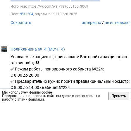
Источник: https://vk.com/wall-189055155_3069
Пост
№31204
, опубликован
13 сен 2025
Сохранить
интересно
/
не интересно
Поликлиника №14 (МСЧ 14)
Уважаемые пациенты, приглашаем Вас пройти вакцинацию
от гриппа! 💉🏥
✅ Режим работы прививочного кабинета №224:
С 8.00 до 20.00
✅ Предварительно нужно пройти предвакцинальный осмотр:
С 8.00 до 14.00 - кабинет №224
Мы используем файлы
cookie
.
С 14.00 до 20.00 - кабинет №209
Принять
Продолжая использовать сайт, вы даете свое согласие на
работу с этими файлами.
Защитите себя от гриппа, сделайте прививку!
#культурапрофилактики #вакцинация