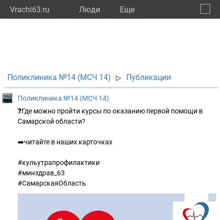
Vrachi63.ru
Люди
Eще
🔔
Самар
🔍
Поликлиника №14 (МСЧ 14)
Публикации
▷
Поликлиника №14 (МСЧ 14)
❓Где можно пройти курсы по оказанию первой помощи в
Самарской области?
➡️читайте в наших карточках
#кульутрапрофилактики
#минздрав_63
#СамарскаяОбласть