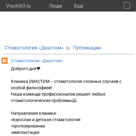
Vrachi63.ru
Люди
Eще
🔔
Самар
🔍
Стоматология «Диастом»
Публикации
▷
Стоматология «Диастом»
Доброго дня🧡
Клиника DИАСТОМ – стоматология сложных случаев с
особой философией!
Наша команда профессионалов решает любые
стоматологические проблемы🤗
Направления клиники:
▫️взрослая и детская стоматология
▫️протезирование
▫️имплантация