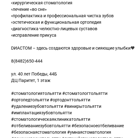
▫️хирургическая стоматология
▫️лечение «во сне»
▫️профилактика и профессиональная чистка зубов
▫️эстетическая и функциональная ортопедия
▫️диагностика челюстно-лицевых суставов
▫️исправление прикуса
DИАСТОМ – здесь создаются здоровые и сияющие улыбки🧡
8(8482)650-444
ул. 40 лет Победы, 44Б
ДЦ Паритет, 1 этаж
#стоматологиятольятти #стоматологтольятти
#ортопедтольятти #ортодонттольятти
#удалениезубовтольятти #винирытольятти
#имплантациязубовтольятти
#стоматологическаяклиникатольятти
#отбеливаниезубовтольятти #безопасноеотбеливание
#безопаснаястоматология #умнаястоматология