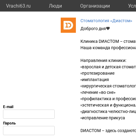
Vrachi63.ru
Люди
Организации
Усл
Стоматология «Диастом»
Доброго дня🧡
Клиника DИАСТОМ – стомат
Наша команда профессион
Направления клиники:
▫️взрослая и детская стома
▫️протезирование
▫️имплантация
▫️хирургическая стоматоло
▫️лечение «во сне»
▫️профилактика и професси
▫️эстетическая и функцион
▫️диагностика челюстно-ли
▫️исправление прикуса
DИАСТОМ – здесь создаютс