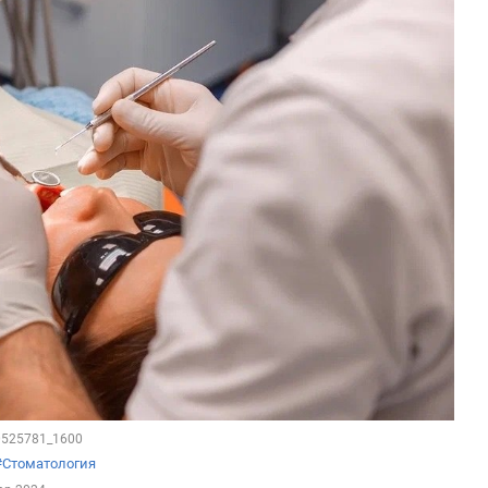
80525781_1600
#Стоматология