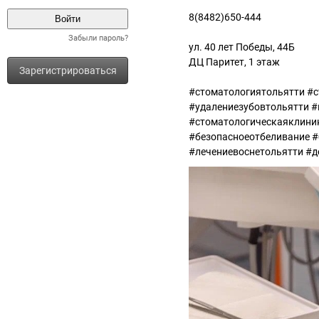
8(8482)650-444
Забыли пароль?
ул. 40 лет Победы, 44Б
ДЦ Паритет, 1 этаж
Зарегистрироваться
#стоматологиятольятти #с
#удалениезубовтольятти 
#стоматологическаяклини
#безопасноеотбеливание 
#лечениевоснетольятти #д