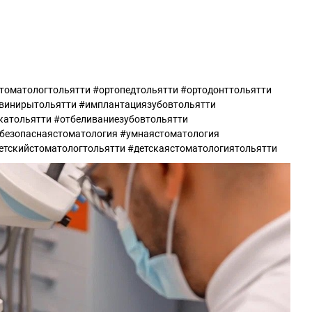
томатологтольятти #ортопедтольятти #ортодонттольятти
#винирытольятти #имплантациязубовтольятти
катольятти #отбеливаниезубовтольятти
#безопаснаястоматология #умнаястоматология
етскийстоматологтольятти #детскаястоматологиятольятти