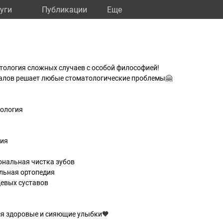
уги
Публикации
Eще
ология сложных случаев с особой философией!
алов решает любые стоматологические проблемы🤗
тология
гия
ональная чистка зубов
альная ортопедия
цевых суставов
я здоровые и сияющие улыбки🧡