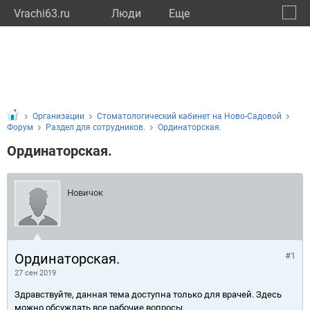
Vrachi63.ru
Люди
Eще
🔔
Самар
🔍
Организации
Стоматологический кабинет на Ново-Садовой
Форум
Раздел для сотрудников.
Ординаторская.
Ординаторская.
Новичок
Ординаторская.
#1
27 сен 2019
Здравствуйте, данная тема доступна только для врачей. Здесь
можно обсуждать все рабочие вопросы.