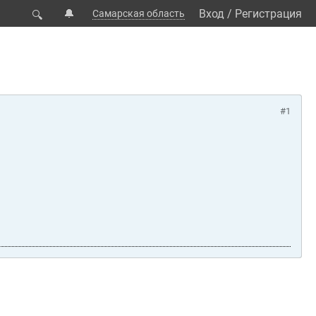
🔔
Вход
/
Регистрация
Самарская область
🔍
#1