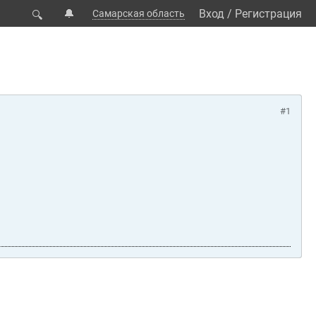
🔔
Вход
/
Регистрация
Самарская область
🔍
#1