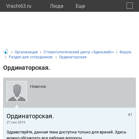
Vrachi63.ru
Люди
Eще
🔔
Самар
🔍
Организации
Стоматологический центр «Эдельвейс»
Форум
Раздел для сотрудников.
Ординаторская.
Ординаторская.
Новичок
Ординаторская.
#1
27 сен 2019
Здравствуйте, данная тема доступна только для врачей. Здесь
можно обсуждать все рабочие вопросы.