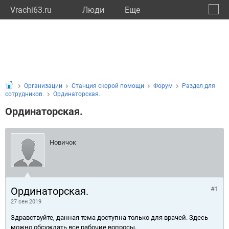
Vrachi63.ru
Люди
Eще
🔔
Самар
🔍
Организации
Станция скорой помощи
Форум
Раздел для
сотрудников.
Ординаторская.
Ординаторская.
Новичок
Ординаторская.
#1
27 сен 2019
Здравствуйте, данная тема доступна только для врачей. Здесь
можно обсуждать все рабочие вопросы.