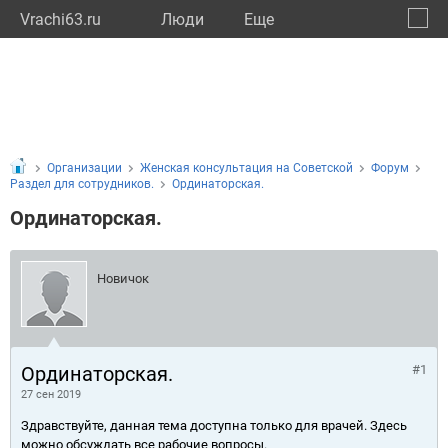
Vrachi63.ru
Люди
Eще
🔔
Самар
🔍
Организации
Женская консультация на Советской
Форум
Раздел для сотрудников.
Ординаторская.
Ординаторская.
Новичок
Ординаторская.
#1
27 сен 2019
Здравствуйте, данная тема доступна только для врачей. Здесь
можно обсуждать все рабочие вопросы.