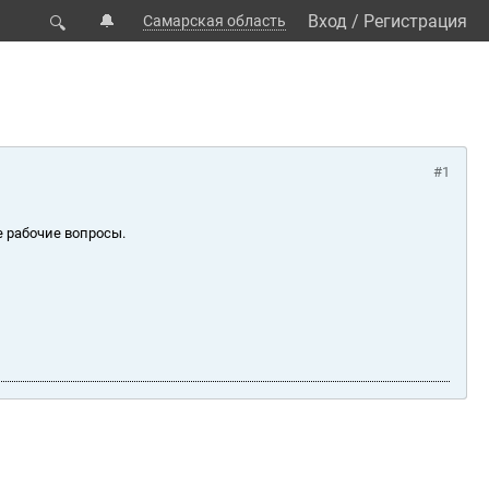
🔔
Вход
/
Регистрация
Самарская область
🔍
#1
е рабочие вопросы.