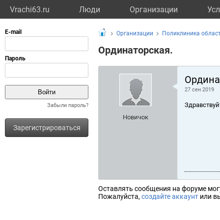
Vrachi63.ru
Люди
Организации
Усл
Организации
Поликлиника облас
Ординаторская.
Ордина
27 сен 2019
Здравствуй
Забыли пароль?
Новичок
Зарегистрироваться
Оставлять сообщения на форуме мог
Пожалуйста,
создайте аккаунт
или вы