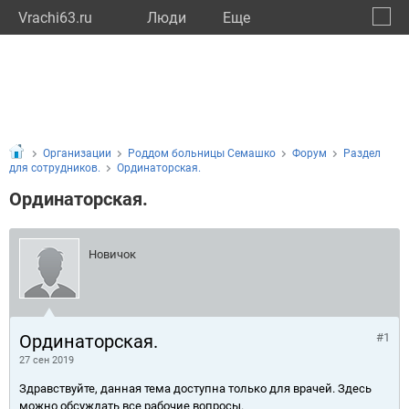
Vrachi63.ru
Люди
Eще
🔔
Самар
🔍
Организации
Роддом больницы Семашко
Форум
Раздел
для сотрудников.
Ординаторская.
Ординаторская.
Новичок
Ординаторская.
#1
27 сен 2019
Здравствуйте, данная тема доступна только для врачей. Здесь
можно обсуждать все рабочие вопросы.