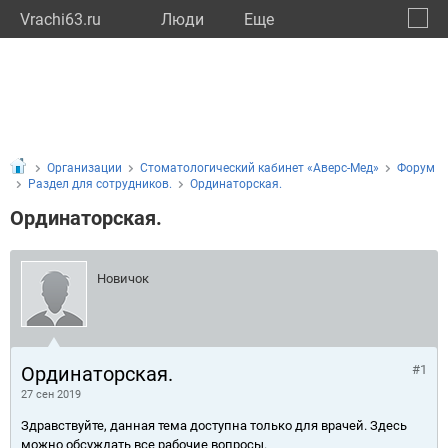
Vrachi63.ru
Люди
Eще
🔔
Самар
🔍
Организации
Стоматологический кабинет «Аверс-Мед»
Форум
Раздел для сотрудников.
Ординаторская.
Ординаторская.
Новичок
Ординаторская.
#1
27 сен 2019
Здравствуйте, данная тема доступна только для врачей. Здесь
можно обсуждать все рабочие вопросы.