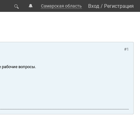
🔔
Вход
/
Регистрация
Самарская область
🔍
#1
е рабочие вопросы.