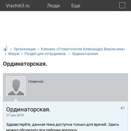
Vrachi63.ru
Люди
Eще
🔔
Самар
🔍
Организации
Клиника «Стоматология Александра Вакульчика»
Форум
Раздел для сотрудников.
Ординаторская.
Ординаторская.
Новичок
Ординаторская.
#1
27 сен 2019
Здравствуйте, данная тема доступна только для врачей. Здесь
можно обсуждать все рабочие вопросы.