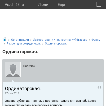
Vrachi63.ru
Люди
Eще
🔔
Самар
🔍
Организации
Лаборатория «Инвитро» на Куйбышева
Форум
Раздел для сотрудников.
Ординаторская.
Ординаторская.
Новичок
Ординаторская.
#1
27 сен 2019
Здравствуйте, данная тема доступна только для врачей. Здесь
можно обсуждать все рабочие вопросы.