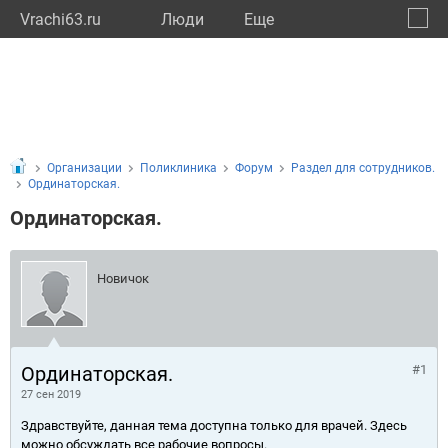
Vrachi63.ru
Люди
Eще
🔔
Самар
🔍
Организации
Поликлиника
Форум
Раздел для сотрудников.
Ординаторская.
Ординаторская.
Новичок
Ординаторская.
#1
27 сен 2019
Здравствуйте, данная тема доступна только для врачей. Здесь
можно обсуждать все рабочие вопросы.