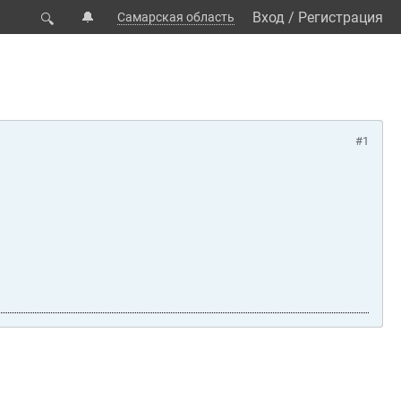
🔔
Вход
/
Регистрация
Самарская область
🔍
#1