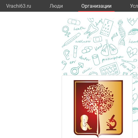
Vrachi63.ru
Люди
Организации
Усл