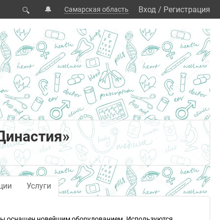
🔔
Вход
/
Регистрация
Самарская область
🔍
Династия»
ции
Услуги
ары оснащен новейшим оборудованием. Используются