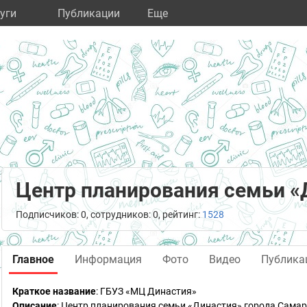
уги
Публикации
Eще
Центр планирования семьи «
Подписчиков: 0, сотрудников: 0, рейтинг:
1528
Главное
Информация
Фото
Видео
Публика
Краткое название
:
ГБУЗ «МЦ Династия»
Описание
: Центр планирования семьи «Династия» города Сам