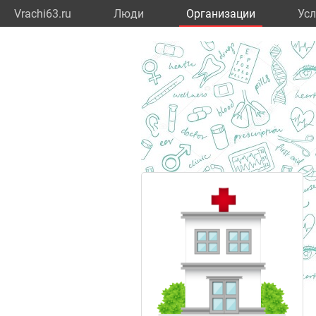
Vrachi63.ru
Люди
Организации
Усл