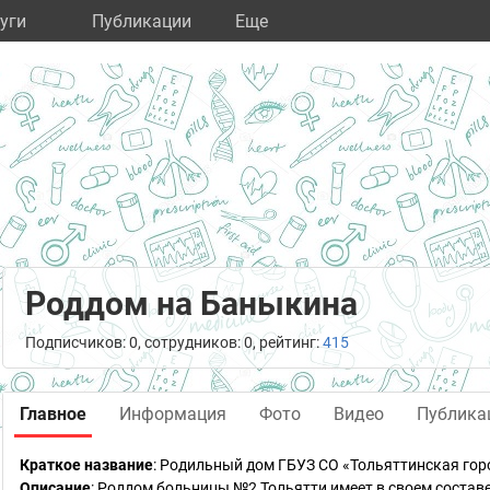
уги
Публикации
Eще
Роддом на Баныкина
Подписчиков: 0, сотрудников: 0, рейтинг:
415
Главное
Информация
Фото
Видео
Публика
Краткое название
:
Родильный дом ГБУЗ СО «Тольяттинская гор
Описание
: Роддом больницы №2 Тольятти имеет в своем составе