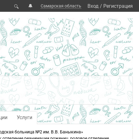
🔔
Вход
/
Регистрация
Самарская область
🔍
ции
Услуги
одская больница №2 им. В.В. Баныкина»
: отделение реанимации рожениц, родовое отделение,