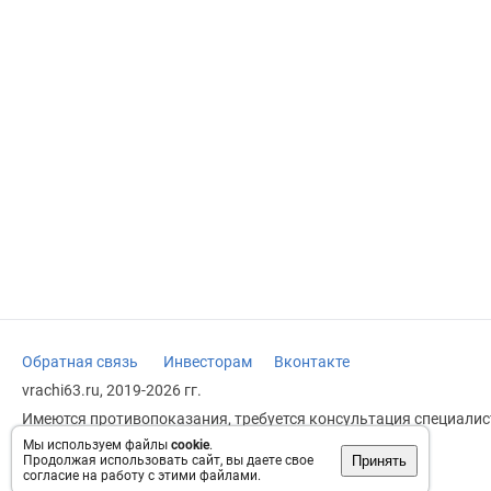
Обратная связь
Инвесторам
Вконтакте
vrachi63.ru, 2019-2026 гг.
Имеются противопоказания, требуется консультация специалист
заменяет прием врача.
Мы используем файлы
cookie
.
Принять
Продолжая использовать сайт, вы даете свое
Возрастное ограничение: 18+
согласие на работу с этими файлами.