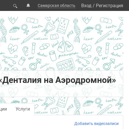
🔔
Вход
/
Регистрация
Самарская область
🔍
«Денталия на Аэродромной»
ции
Услуги
Добавить видеозаписи