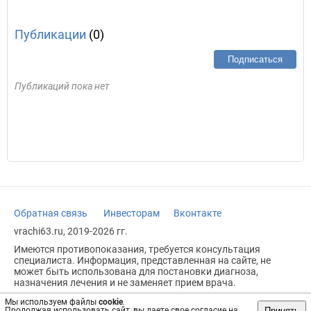
Публикации
(0)
Подписаться
Публикаций пока нет
Обратная связь
Инвесторам
Вконтакте
vrachi63.ru, 2019-2026 гг.
Имеются противопоказания, требуется консультация
специалиста. Информация, представленная на сайте, не
может быть использована для постановки диагноза,
назначения лечения и не заменяет прием врача.
Возрастное ограничение: 18+
Мы используем файлы
cookie
.
Принять
Продолжая использовать сайт, вы даете свое согласие на