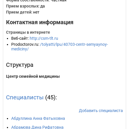
Форма собственности
: Частная
Прием взрослых
: да
Прием детей
: нет
Контактная информация
Страницы в интернете
Веб-сайт
:
http://csm-tlt.ru
Prodoctorov.ru
:
/tolyatti/lpu/40703-centr-semyaynoy-
mediciny/
Структура
Центр семейной медицины
Специалисты
(45):
Добавить специалиста
Абдуллина Анна Фатыховна
Абрамова Дина Рифатовна