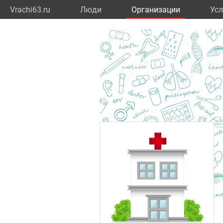
Vrachi63.ru
Люди
Организации
Усл