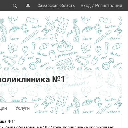
🔔
Вход
/
Регистрация
Самарская область
🔍
 поликлиника №1
ции
Услуги
ика №1"
ры была образована в 1927 году, поликлиника обслуживает