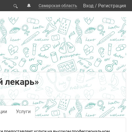
🔔
Вход
/
Регистрация
Самарская область
🔍
й лекарь»
ции
Услуги
ти предоставляет услуги на высоком профессиональном