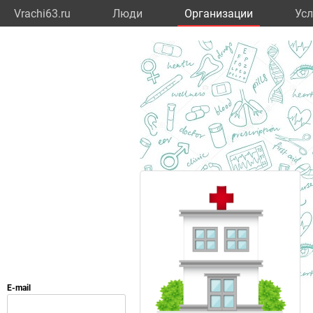
Vrachi63.ru
Люди
Организации
Усл