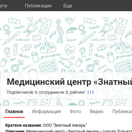
уги
Публикации
Eще
Медицинский центр «Знатны
Подписчиков: 0, сотрудников: 0, рейтинг:
316
Главное
Информация
Фото
Видео
Публика
Краткое название
:
ООО "Знатный лекарь"
Описание
: Медицинский центр «Знатный лекарь» города Тольят