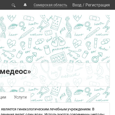
🔔
Вход
/
Регистрация
Самарская область
🔍
Амедеос»
ции
Услуги
и является гинекологическим лечебным учреждением. В
 лечения ведет один врач. Используются современны методы