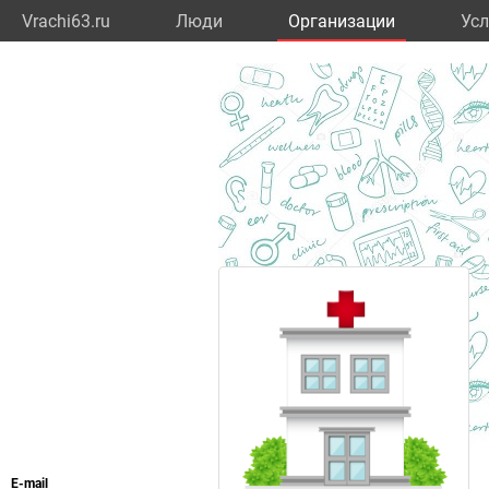
Vrachi63.ru
Люди
Организации
Усл