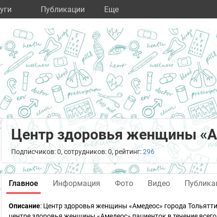
уги
Публикации
Eще
Центр здоровья женщины «
Подписчиков: 0, сотрудников: 0, рейтинг:
296
Главное
Информация
Фото
Видео
Публика
Описание
: Центр здоровья женщины «Амедеос» города Тольятт
центре здоровья женщины «Амедеос» пациенток в течение всего