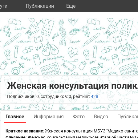
уги
Публикации
Eще
Женская консультация поли
Подписчиков: 0, сотрудников: 0, рейтинг:
428
Главное
Информация
Фото
Видео
Публика
Краткое название
:
Женская консультация МБУЗ "Медико-санита
Описание
: Женская консультация медико-санитарной части №14