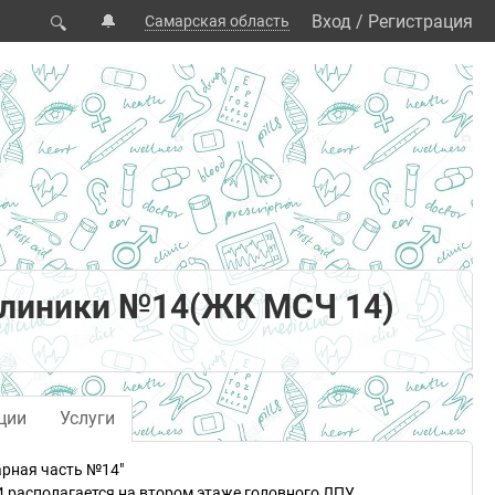
🔔
Вход
/
Регистрация
Самарская область
🔍
клиники №14(ЖК МСЧ 14)
ции
Услуги
рная часть №14"
 располагается на втором этаже головного ЛПУ.