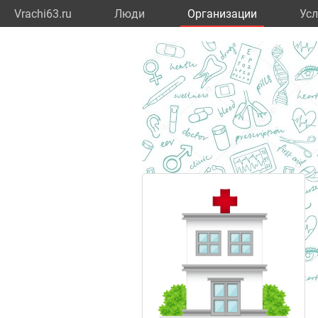
Vrachi63.ru
Люди
Организации
Усл