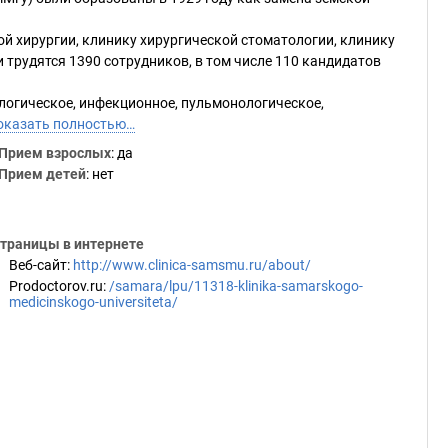
й хирургии, клинику хирургической стоматологии, клинику
 трудятся 1390 сотрудников, в том числе 110 кандидатов
ологическое, инфекционное, пульмонологическое,
оказать полностью…
Прием взрослых
: да
Прием детей
: нет
траницы в интернете
Веб-сайт
:
http://www.clinica-samsmu.ru/about/
Prodoctorov.ru
:
/samara/lpu/11318-klinika-samarskogo-
medicinskogo-universiteta/