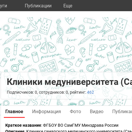
уги
Публикации
Eще
Клиники медуниверситета (
Подписчиков: 0, сотрудников: 0, рейтинг:
462
Главное
Информация
Фото
Видео
Публика
Краткое название
:
ФГБОУ ВО СамГМУ Минздрава России
Описание
: Клиники самарского медицинского университета (Са