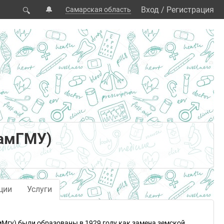
🔔
Вход
/
Регистрация
Самарская область
🔍
СамГМУ)
ции
Услуги
мМгу) были образованы в 1929 году как замена земской