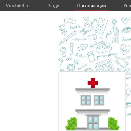
Vrachi63.ru
Люди
Организации
Усл