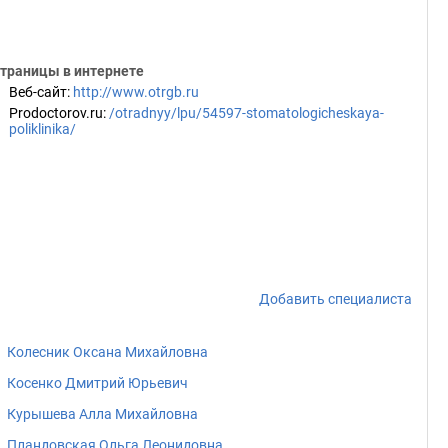
траницы в интернете
Веб-сайт
:
http://www.otrgb.ru
Prodoctorov.ru
:
/otradnyy/lpu/54597-stomatologicheskaya-
poliklinika/
Добавить специалиста
Колесник Оксана Михайловна
Косенко Дмитрий Юрьевич
Курышева Алла Михайловна
Пландовская Ольга Леонидовна