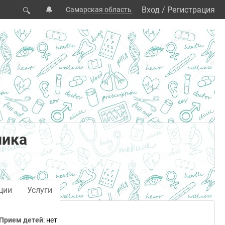
🔔
Вход
/
Регистрация
Самарская область
🔍
ника
ции
Услуги
Прием детей
: нет