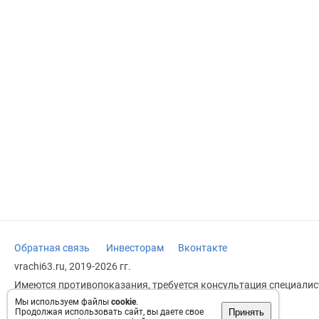
Обратная связь
Инвесторам
Вконтакте
vrachi63.ru, 2019-2026 гг.
Имеются противопоказания, требуется консультация специалист
заменяет прием врача.
Мы используем файлы
cookie
.
Принять
Продолжая использовать сайт, вы даете свое
Возрастное ограничение: 18+