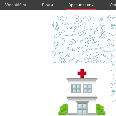
Vrachi63.ru
Люди
Организации
Усл