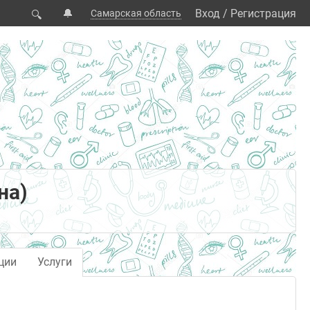
🔔
Вход
/
Регистрация
Самарская область
🔍
на)
ции
Услуги