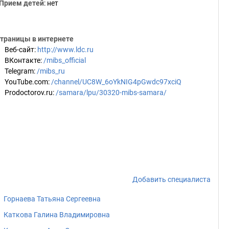
Прием детей
: нет
траницы в интернете
Веб-сайт
:
http://www.ldc.ru
ВКонтакте
:
/mibs_official
Telegram
:
/mibs_ru
YouTube.com
:
/channel/UC8W_6oYkNIG4pGwdc97xciQ
Prodoctorov.ru
:
/samara/lpu/30320-mibs-samara/
Добавить специалиста
Горнаева Татьяна Сергеевна
Каткова Галина Владимировна