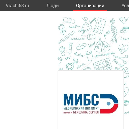
Vrachi63.ru
Люди
Организации
Усл