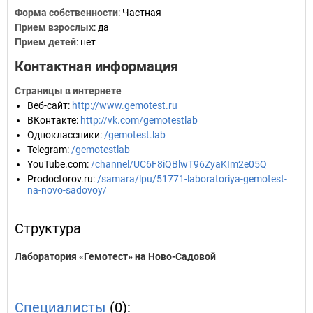
Форма собственности
: Частная
Прием взрослых
: да
Прием детей
: нет
Контактная информация
Страницы в интернете
Веб-сайт
:
http://www.gemotest.ru
ВКонтакте
:
http://vk.com/gemotestlab
Одноклассники
:
/gemotest.lab
Telegram
:
/gemotestlab
YouTube.com
:
/channel/UC6F8iQBlwT96ZyaKIm2e05Q
Prodoctorov.ru
:
/samara/lpu/51771-laboratoriya-gemotest-
na-novo-sadovoy/
Структура
Лаборатория «Гемотест» на Ново-Садовой
Специалисты
(0):