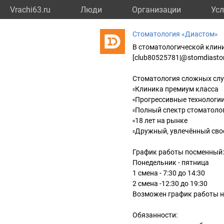
Vrachi63.ru
Люди
Организации
Усл
Стоматология «Диастом»
В стоматологической клин
[club80525781|@stomdiasto
Стоматология сложных слу
▫Клиника премиум класса
▫Прогрессивные технологи
▫Полный спектр стоматоло
▫18 лет на рынке
▫Дружный, увлечённый сво
График работы посменный:
Понедельник - пятница
1 смена - 7:30 до 14:30
2 смена -12:30 до 19:30
Возможен график работы на 
Обязанности: