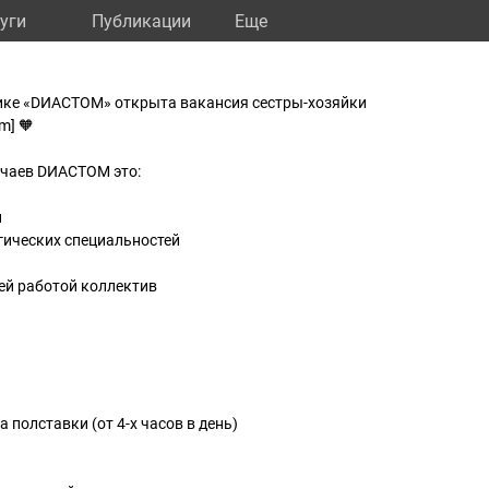
уги
Публикации
Eще
ике «DИАСТОМ» открыта вакансия сестры-хозяйки
m] 🧡
чаев DИАСТОМ это:
и
гических специальностей
ей работой коллектив
полставки (от 4-х часов в день)