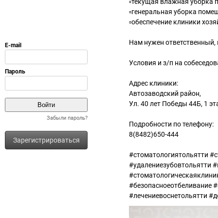
▫️текущая влажная уборка
▫️генеральная уборка помещ
▫️обеспечение клиники хо
Нам нужен ответственный,
Условия и з/п на собеседов
Адрес клиники:
Автозаводский район,
Ул. 40 лет Победы 44Б, 1 э
Забыли пароль?
Подробности по телефону:
8(8482)650-444
Зарегистрироваться
#стоматологиятольятти #с
#удалениезубовтольятти 
#стоматологическаяклини
#безопасноеотбеливание 
#лечениевоснетольятти #д