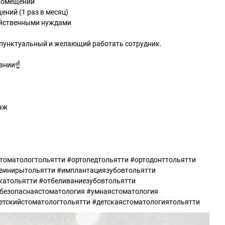
 помещений
ений (1 раз в месяц)
зяйственными нуждами
 пунктуальный и желающий работать сотрудник.
ании☝️
таж
томатологтольятти #ортопедтольятти #ортодонттольятти
#винирытольятти #имплантациязубовтольятти
катольятти #отбеливаниезубовтольятти
#безопаснаястоматология #умнаястоматология
етскийстоматологтольятти #детскаястоматологиятольятти