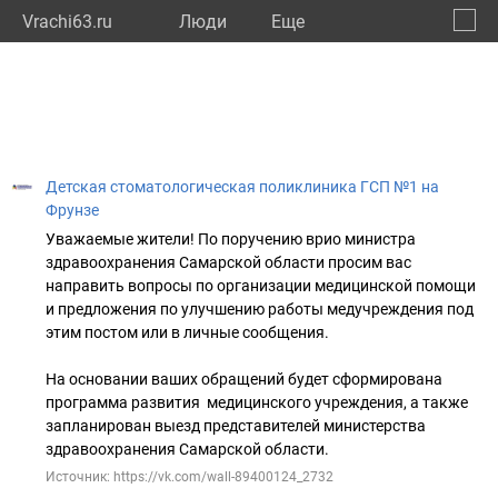
Vrachi63.ru
Люди
Eще
🔔
Самар
🔍
Детская стоматологическая поликлиника ГСП №1 на
Фрунзе
Уважаемые жители! По поручению врио министра
здравоохранения Самарской области просим вас
направить вопросы по организации медицинской помощи
и предложения по улучшению работы медучреждения под
этим постом или в личные сообщения.
На основании ваших обращений будет сформирована
программа развития медицинского учреждения, а также
запланирован выезд представителей министерства
здравоохранения Самарской области.
Источник: https://vk.com/wall-89400124_2732