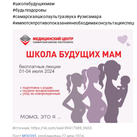
#школабудущихмам
#будьтездоровы
#самарскаяшколаультразвука #узисамара
#имеютсяпротивопоказаниянеобходимаконсультацияспеци
Источник: https://vk.com/wall-99417089_9603
Пост
№30395
, опубликован
27 июн 2024