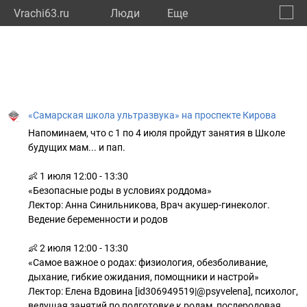
Vrachi63.ru
Люди
Eще
🔔
Самар
🔍
«Самарская школа ультразвука» на проспекте Кирова
Напоминаем, что с 1 по 4 июля пройдут занятия в Школе
будущих мам... и пап.
👶 1 июля 12:00 - 13:30
«Безопасные роды в условиях роддома»
Лектор: Анна Синильникова, Врач акушер-гинеколог.
Ведение беременности и родов
👶 2 июля 12:00 - 13:30
«Самое важное о родах: физиология, обезболивание,
дыхание, гибкие ожидания, помощники и настрой»
Лектор: Елена Вдовина [id306949519|@psyvelena], психолог,
ведущая занятий по подготовке к родам, послеродовая