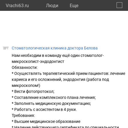
Vrachi63.ru
Люди
Eще
🔔
Самар
🔍
Стоматологическая клиника доктора Белова
Нам необходим в команду ещё один стоматолог-
микроскопист-эндодонтист
Обязанности:
* Осуществлять терапевтический прием пациентов: лечение
кариеса и его осложнений, эндодонтия (работа под
микроскопом!)
* Вести фотопротокол;
* Составление комплексного плана лечения;
* Заполнять медицинскую документацию;
* Работать с ассистентом в 4 руки.
Требования:
* Высшее медицинское образование
* Наличие действующего сертификата по специальности