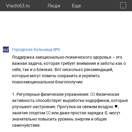
Vrachi63.ru
Люди
Eще
🔔
Самар
🔍
Городская больница №9
Поддержка эмоционально-психического здоровья – это
важная задача, которая требует внимания и заботы как о
себе, так и о близких. Вот несколько рекомендаций,
которые могут помочь сохранить и укрепить
психоэмоциональное благополучие:
1. Регулярные физические упражнения: 🏃‍♂️ Физическая
активность способствует выработке эндорфинов, которые
улучшают настроение. Прогулки на свежем воздухе 🌳,
занятия спортом 🏋️‍♀️ или даже простая зарядка 💪 могут
значительно повысить уровень энергии и общее
самочувствие.