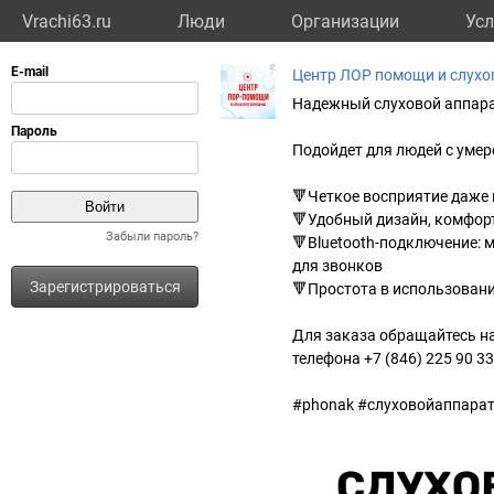
Vrachi63.ru
Люди
Организации
Усл
Центр ЛОР помощи и слухо
Надежный слуховой аппарат
Подойдет для людей с умер
🔻Четкое восприятие даже
🔻Удобный дизайн, комфор
Забыли пароль?
🔻Bluetooth-подключение: 
для звонков
Зарегистрироваться
🔻Простота в использовани
Для заказа обращайтесь на 
телефона +7 (846) 225 90 33
#phonak #слуховойаппара