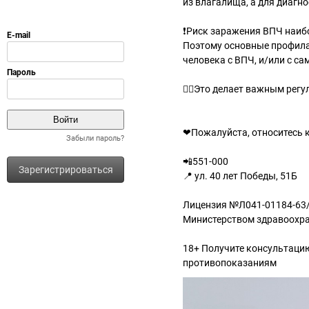
из влагалища, а для диагн
❗Риск заражения ВПЧ наибол
Поэтому основные профила
человека с ВПЧ, и/или с с
☝🏻Это делает важным регул
❤Пожалуйста, относитесь 
Забыли пароль?
📲551-000
Зарегистрироваться
📍 ул. 40 лет Победы, 51Б
Лицензия №Л041-01184-63/0
Министерством здравоохра
18+ Получите консультаци
противопоказаниям