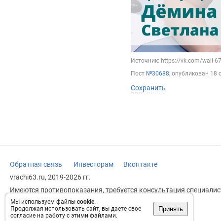
Источник: https://vk.com/wall-
Пост
№30688
, опубликован
18 
Сохранить
Обратная связь
Инвесторам
Вконтакте
vrachi63.ru, 2019-2026 гг.
Имеются противопоказания, требуется консультация специалист
заменяет прием врача.
Мы используем файлы
cookie
.
Принять
Продолжая использовать сайт, вы даете свое
Возрастное ограничение: 18+
согласие на работу с этими файлами.