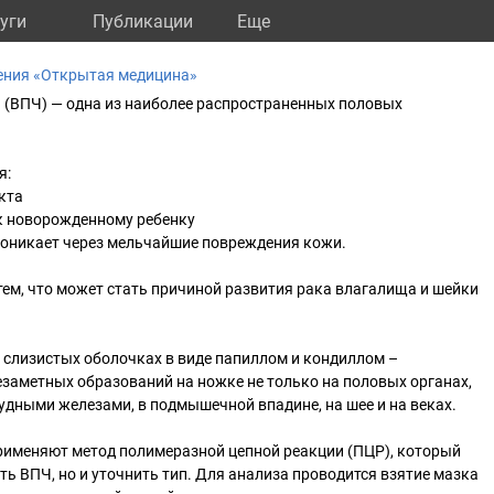
уги
Публикации
Eще
ения «Открытая медицина»
 (ВПЧ) — одна из наиболее распространенных половых
я:
кта
 к новорожденному ребенку
роникает через мельчайшие повреждения кожи.
ем, что может стать причиной развития рака влагалища и шейки
 слизистых оболочках в виде папиллом и кондиллом –
езаметных образований на ножке не только на половых органах,
грудными железами, в подмышечной впадине, на шее и на веках.
рименяют метод полимеразной цепной реакции (ПЦР), который
ть ВПЧ, но и уточнить тип. Для анализа проводится взятие мазка