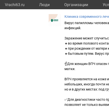
Vrachi63.ru
Люди
Организации
Усл
Клиника современного леч
Вирус папилломы человека
инфекций.
Заражение может случитьс
🔸во время полового конта
🔸при рождении от матери
🔸бытовым путем. Вирус п
☝Для женщин ВПЧ опасен т
матки.
ВПЧ проявляется на коже и
небольших, иногда почти н
но и в других местах: под 
✅Для диагностики часто п
позволяет не только выяви