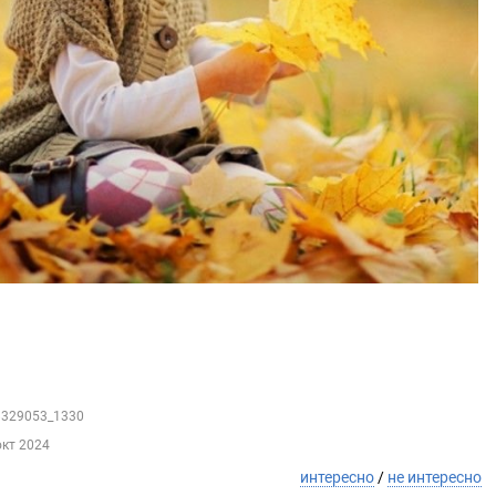
48329053_1330
окт 2024
интересно
/
не интересно