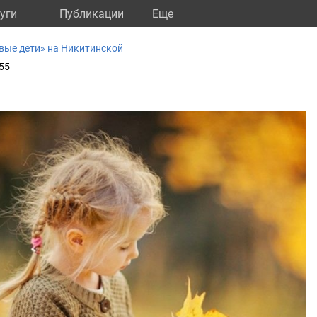
уги
Публикации
Eще
вые дети» на Никитинской
55