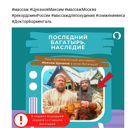
#массаж #ЦукановМаксим #массажМосква
#рекордсменРоссии #массаждляпохудения #снижениевеса
#ДокторБорменталь