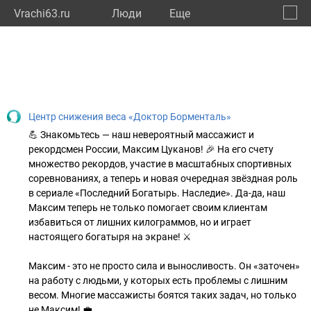
Vrachi63.ru
Люди
Eще
🔔
Самар
🔍
Центр снижения веса «Доктор Борменталь»
💪 Знакомьтесь — наш невероятный массажист и
рекордсмен России, Максим Цуканов! 🎉 На его счету
множество рекордов, участие в масштабных спортивных
соревнованиях, а теперь и новая очередная звёздная роль
в сериале «Последний Богатырь. Наследие». Да-да, наш
Максим теперь не только помогает своим клиентам
избавиться от лишних килограммов, но и играет
настоящего богатыря на экране! ⚔
Максим - это не просто сила и выносливость. Он «заточен»
на работу с людьми, у которых есть проблемы с лишним
весом. Многие массажисты боятся таких задач, но только
не Максим! 💼