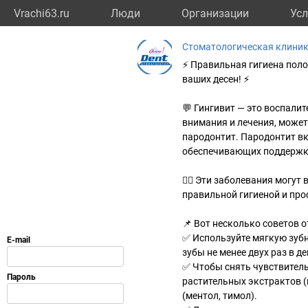
Vrachi63.ru
Люди
Организации
Усл
Стоматологическая клиник
⚡ Правильная гигиена полос
ваших десен! ⚡
💬 Гингивит — это воспалит
внимания и лечения, может 
пародонтит. Пародонтит вк
обеспечивающих поддержку
👩‍⚕ Эти заболевания могут
правильной гигиеной и пр
📌 Вот несколько советов 
✅ Используйте мягкую зубн
зубы не менее двух раз в д
✅ Чтобы снять чувствитель
растительных экстрактов (
(ментол, тимол).