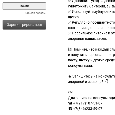
✅ Дополните уход за десн
уничтожить бактерии, выз
✅ Используйте зубную нить
Забыли пароль?
щетка.
✅ Регулярно посещайте ст
Зарегистрироваться
состояния здоровья полост
✅ Правильное питание и от
здоровья ваших десен.
🙌 Помните, что каждый сл
и получить персональные 
пасту, щетку и другие сред
консультации.
🔥 Запишитесь на консульт
здоровой и сияющей! 👇
***
Для записи на консультаци
☎ +7(917)107-51-07
☎ +7(846)233-59-07