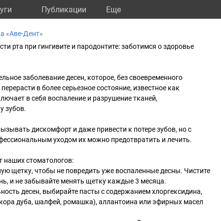
уги
Публикации
Eще
а «Аве-Дент»
ти рта при гингивите и пародонтите: заботимся о здоровье
ельное заболевание десен, которое, без своевременного
перерасти в более серьезное состояние, известное как
лючает в себя воспаление и разрушение тканей,
 зубов.
 вызывать дискомфорт и даже привести к потере зубов, но с
офессиональным уходом их можно предотвратить и лечить.
от наших стоматологов:
ую щетку, чтобы не повредить уже воспаленные десны. Чистите
ень, и не забывайте менять щетку каждые 3 месяца.
ность десен, выбирайте пасты с содержанием хлоргексидина,
кора дуба, шалфей, ромашка), аллантоина или эфирных масел