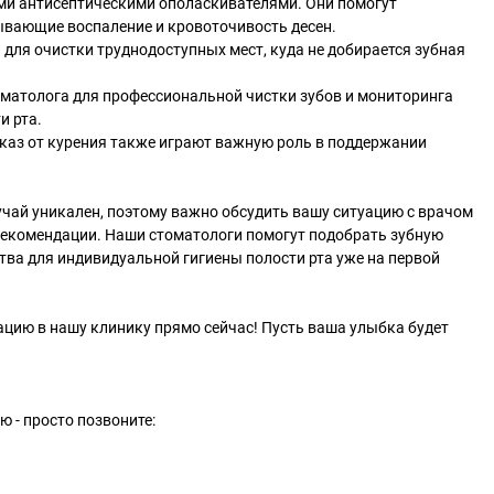
ами антисептическими ополаскивателями. Они помогут
ывающие воспаление и кровоточивость десен.
 для очистки труднодоступных мест, куда не добирается зубная
оматолога для профессиональной чистки зубов и мониторинга
и рта.
каз от курения также играют важную роль в поддержании
учай уникален, поэтому важно обсудить вашу ситуацию с врачом
рекомендации. Наши стоматологи помогут подобрать зубную
ства для индивидуальной гигиены полости рта уже на первой
ацию в нашу клинику прямо сейчас! Пусть ваша улыбка будет
ю - просто позвоните: