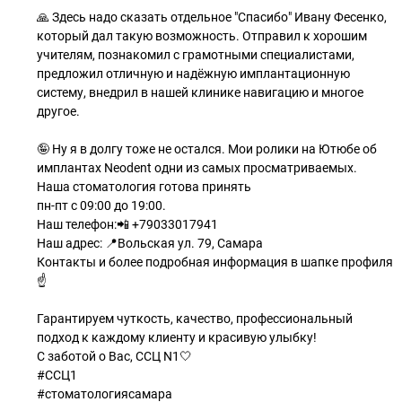
🙏 Здесь надо сказать отдельное "Спасибо" Ивану Фесенко,
который дал такую возможность. Отправил к хорошим
учителям, познакомил с грамотными специалистами,
предложил отличную и надëжную имплантационную
систему, внедрил в нашей клинике навигацию и многое
другое.
🤪 Ну я в долгу тоже не остался. Мои ролики на Ютюбе об
имплантах Neodent одни из самых просматриваемых.
Наша стоматология готова принять
пн-пт с 09:00 до 19:00.
Наш телефон:📲 +79033017941
Наш адрес: 📍Вольская ул. 79, Самара
Контакты и более подробная информация в шапке профиля
☝️
Гарантируем чуткость, качество, профессиональный
подход к каждому клиенту и красивую улыбку!
С заботой о Вас, ССЦ N1🤍
#ССЦ1
#стоматологиясамара