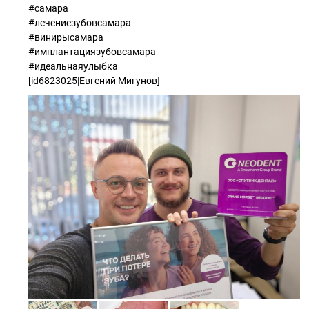
#самара
#лечениезубовсамара
#винирысамара
#имплантациязубовсамара
#идеальнаяулыбка
[id6823025|Евгений Мигунов]