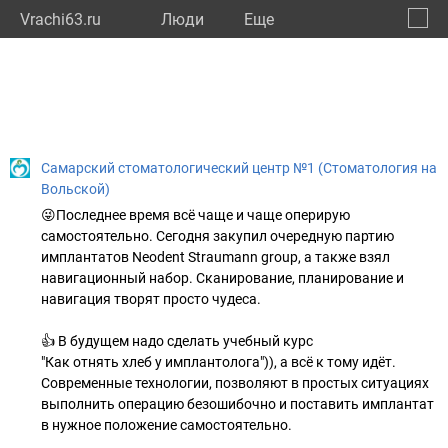
Vrachi63.ru
Люди
Eще
🔔
Самар
🔍
Самарский стоматологический центр №1 (Стоматология на
Вольской)
😜Последнее время всë чаще и чаще оперирую
самостоятельно. Сегодня закупил очередную партию
имплантатов Neodent Straumann group, а также взял
навигационный набор. Сканирование, планирование и
навигация творят просто чудеса.
👍 В будущем надо сделать учебный курс
"Как отнять хлеб у имплантолога")), а всë к тому идëт.
Современные технологии, позволяют в простых ситуациях
выполнить операцию безошибочно и поставить имплантат
в нужное положение самостоятельно.