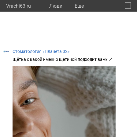
Vrachi63.ru
Люди
Eще
🔔
Самар
🔍
Стоматология «Планета 32»
Щётка с какой именно щетиной подходит вам? 🪥