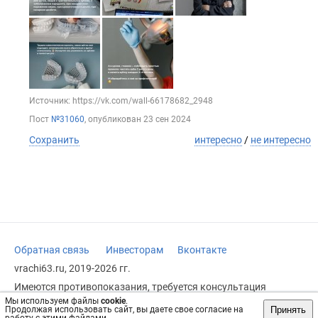
Источник: https://vk.com/wall-66178682_2948
Пост
№31060
, опубликован
23 сен 2024
Сохранить
интересно
/
не интересно
Обратная связь
Инвесторам
Вконтакте
vrachi63.ru, 2019-2026 гг.
Имеются противопоказания, требуется консультация
специалиста. Информация, представленная на сайте, не
Мы используем файлы
cookie
.
может быть использована для постановки диагноза,
Принять
Продолжая использовать сайт, вы даете свое согласие на