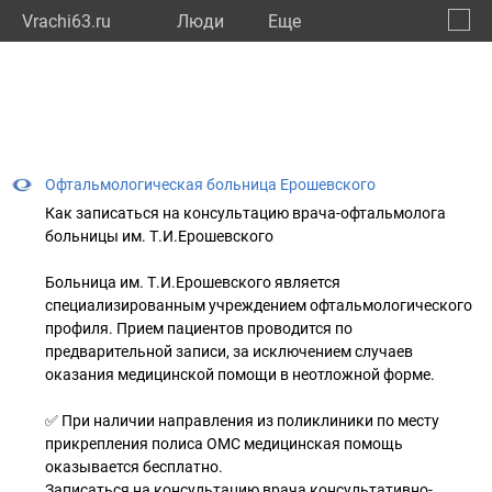
Vrachi63.ru
Люди
Eще
🔔
Самар
🔍
Офтальмологическая больница Ерошевского
Как записаться на консультацию врача-офтальмолога
больницы им. Т.И.Ерошевского
Больница им. Т.И.Ерошевского является
специализированным учреждением офтальмологического
профиля. Прием пациентов проводится по
предварительной записи, за исключением случаев
оказания медицинской помощи в неотложной форме.
✅ При наличии направления из поликлиники по месту
прикрепления полиса ОМС медицинская помощь
оказывается бесплатно.
Записаться на консультацию врача консультативно-